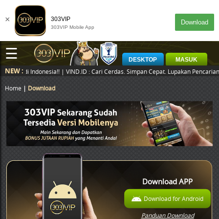
×
303VIP
Download
303VIP Mobile App
☰
DESKTOP
MASUK
NEW :
ne Terbaik, Terpercaya & Terbesar di Indonesia!! | VIND.ID : Cari Cerda
Home
Download
Download APP
Download for Android
Panduan Download